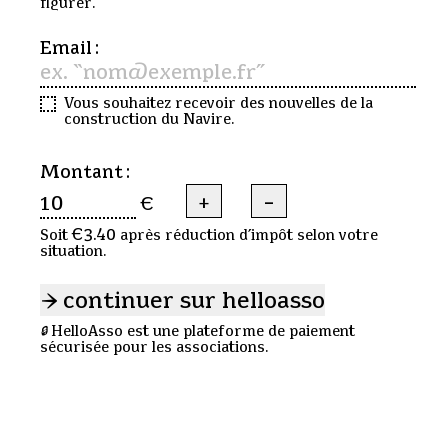
figurer.
J’indique mon adresse de courriel si je souh
Email :
Vous souhaitez recevoir des nouvelles de la
construction du Navire.
Choisissez le montant de votre don
Montant :
(Réduire vot
-
(Augmenter votre don
+
€
€3.40
Soit
après réduction d’impôt selon votre
situation.
continuer sur helloasso
🔒
HelloAsso est une plateforme de paiement
sécurisée pour les associations.