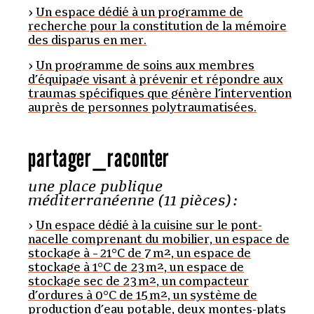
Un espace dédié à un programme de
recherche pour la constitution de la mémoire
des disparus en mer.
Un programme de soins aux membres
d’équipage visant à prévenir et répondre aux
traumas spécifiques que génère l’intervention
auprès de personnes polytraumatisées.
partager
_
raconter
une place publique
méditerranéenne (11 pièces) :
Un espace dédié à la cuisine sur le pont-
nacelle comprenant du mobilier, un espace de
stockage à – 21°C de 7 m², un espace de
stockage à 1°C de 23 m², un espace de
stockage sec de 23 m², un compacteur
d’ordures à 0°C de 15 m², un système de
production d’eau potable, deux montes-plats