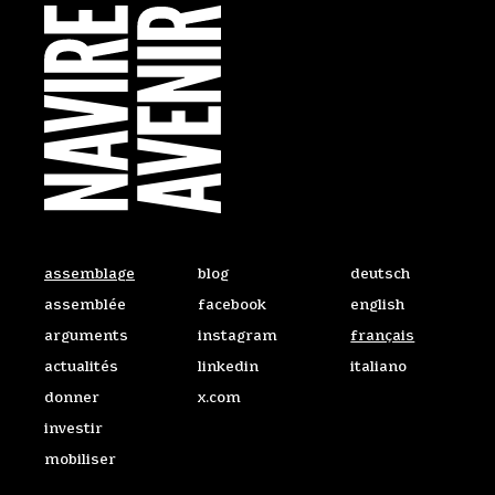
Retourner à l’Accueil
Ailleurs sur le Web
Accéder au site dan
assemblage
blog
deutsch
assemblée
facebook
english
arguments
instagram
français
actualités
linkedin
italiano
donner
x.com
investir
mobiliser