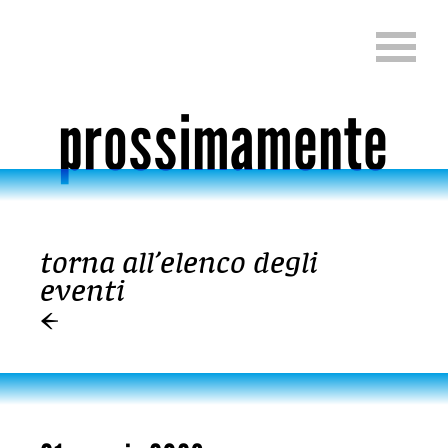
Passa al contenuto
Change language (English, Fren
prossimamente
torna all’elenco degli
Passa al contenuto
eventi
←