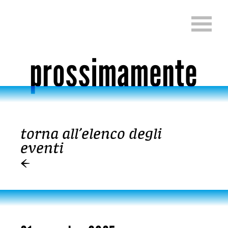
Passa al contenuto
Change language (English, Fren
prossimamente
torna all’elenco degli
Passa al contenuto
eventi
←