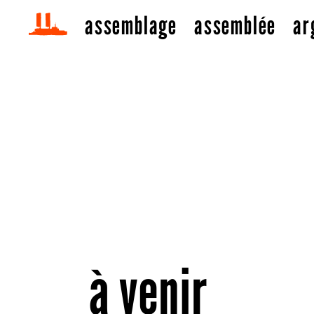
Aller directement au contenu
Change language (En
navire avenir
assemblage
assemblée
ar
à venir