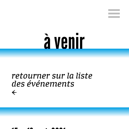
Aller directement au contenu
Change language (En
à venir
retourner sur la liste
Aller directement au contenu
des événements
←