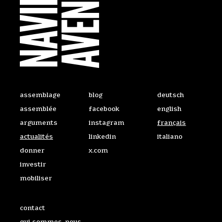
Ailleurs sur le Web
Accéder au site dan
assemblage
blog
deutsch
assemblée
facebook
english
arguments
instagram
français
actualités
linkedin
italiano
donner
x.com
investir
mobiliser
Liens utiles
contact
qui sommes-nous