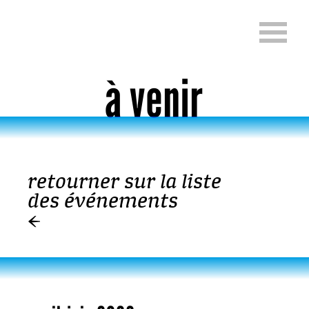
Aller directement au contenu
Change language (En
à venir
retourner sur la liste
Aller directement au contenu
des événements
←