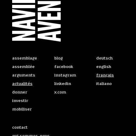
Ailleurs sur le Web
Accéder au site dan
assemblage
blog
deutsch
assemblée
facebook
english
arguments
instagram
français
actualités
linkedin
italiano
donner
x.com
investir
mobiliser
Liens utiles
contact
qui sommes-nous